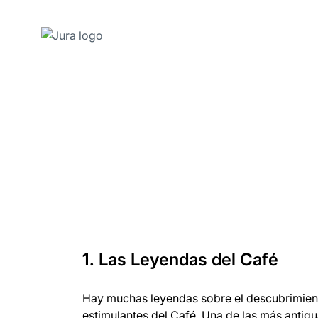
Saltar
a
el
contenido
Saltar
a
la
búsqueda
1. Las Leyendas del Café
Hay muchas leyendas sobre el descubrimient
estimulantes del Café. Una de las más antig