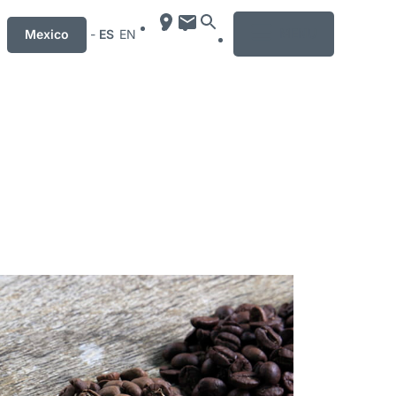
MENU
Mexico
-
ES
EN