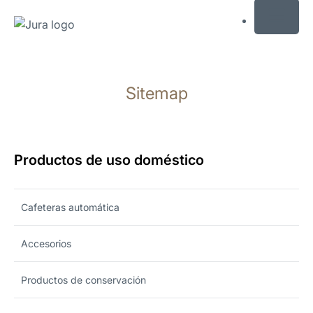
MENU
Saltar
a
Sitemap
el
contenido
Saltar
a
la
Productos de uso doméstico
búsqueda
Cafeteras automática
Accesorios
Productos de conservación