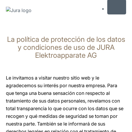
MENU
Saltar
a
La política de protección de los datos
el
contenido
y condiciones de uso de JURA
Saltar
Elektroapparate AG
a
la
búsqueda
Le invitamos a visitar nuestro sitio web y le
agradecemos su interés por nuestra empresa. Para
que tenga una buena sensación con respecto al
tratamiento de sus datos personales, revelamos con
total transparencia lo que ocurre con los datos que se
recogen y qué medidas de seguridad se toman por
nuestra parte. También se le informará de sus
derechos legales en relación con el tratamiento de