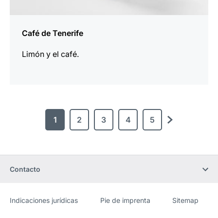
Café de Tenerife
Limón y el café.
1
2
3
4
5
Siguiente
Contacto
Indicaciones jurídicas
Pie de imprenta
Sitemap
Sitio
[Website
web
information]