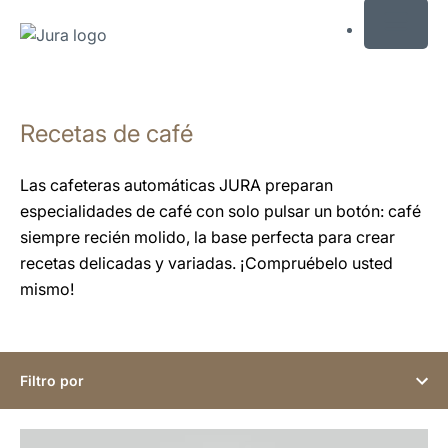
MENU
Saltar
a
Recetas de café
el
contenido
Saltar
Las cafeteras automáticas JURA preparan
a
especialidades de café con solo pulsar un botón: café
la
siempre recién molido, la base perfecta para crear
búsqueda
recetas delicadas y variadas. ¡Compruébelo usted
mismo!
Filtro por
la